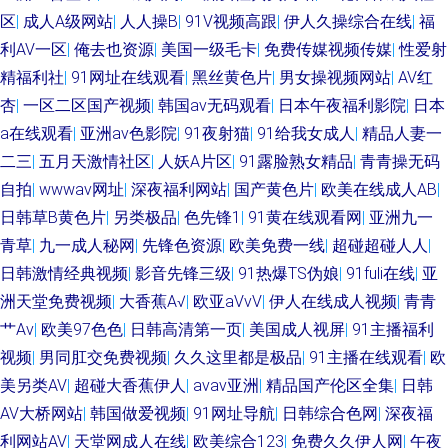
婷好色五月天 成人大香蕉电影 白丝内操 香蕉网站入口 青青草伊人网 亚洲成
区
|
成人A级网站
|
人人操B
|
91V视频高跟
|
伊人久操综合在线
|
福
利AV一区
|
俺去也资源
|
美国一级毛卡
|
免费传媒视频传媒
|
性爱射
人性生活片 五月天网页 97青青草超碰 老司机色色 老湿机无码 国产精品一
精福利社
|
91网址在线观看
|
黑丝黄色片
|
男女操视频网站
|
AV红
杏
|
一区二区国产视频
|
韩国av无码观看
|
日本午夜福利影院
|
日本
大香蕉大香蕉蜜 成人猛猛av 国内视频自拍 极品白丝在线观看 欧美性交派对
a在线观看
|
亚洲av色影院
|
91夜射猫
|
91给我女成人
|
精品人妻一
二三
|
五月天激情社区
|
人妖A片区
|
91露脸熟女精品
|
青青操无码
av天堂吧 人妻人人摸 99桃色色首页 亚洲操逼在线 狼人综合婷婷五月 超碰免
自拍
|
wwwav网址
|
深夜福利网站
|
国产黄色片
|
欧美在线成人AB
|
费公开人妻 AV熟女 福利视频网址导航 99热爱豆 天天干网站 成人av福利2区
日韩草B黄色片
|
另类极品
|
色先锋1
|
91黄在线观看网
|
亚洲九一
青草
|
九一成人秘网
|
先锋色资源
|
欧美免费一线
|
超碰超碰人人
|
日本无码五区 日韩色色视频 成人性生网站 最新A片网址 91麻豆高清视频 91
日韩激情经典视频
|
影音先锋三级
|
91热爆TS伪娘
|
91fuli在线
|
亚
洲天堂免费视频
|
大香蕉A√
|
欧亚aVvV
|
伊人在线成人视频
|
青青
熟妇在线 伪娘自慰网站 青青久久青青 97超碰免费公开 日韩AA电影院 av三
艹Av
|
欧美97色色
|
日韩高清第一页
|
美国成人视屏
|
91主播福利
视频
|
男同肛交免费视频
|
久久这里都是极品
|
91主播在线观看
|
欧
级片网 欧美日韩av 91n首页 97资源美女 草逼影视 AV在线资源网 超碰人人
美另类AV
|
超碰大香蕉伊人
|
avav亚洲
|
精品国产伦区全集
|
日韩
AV大桥网站
|
韩国做爱视频
|
91网址导航
|
日韩综合色网
|
深夜福
午夜插逼网址网站 91麻豆萝莉熟女 国产自产91 3级电影下载网站 五月婷婷
利网站AV
|
天堂网成人在线
|
欧美综合123
|
免费久久伊人网
|
午夜