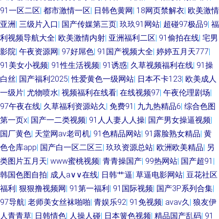
91一区二区
|
都市激情一区
|
日韩色黄网
|
18网页禁解衣
|
欧美激情
亚洲
|
三级片入口
|
国产传媒第三页
|
玖玖91网站
|
超碰97极品9
|
福
利视频导航大全
|
欧美激情内射
|
亚洲福利二区
|
91偷拍在线
|
宅男
影院
|
午夜资源网
|
97好屌色
|
91国产视频大全
|
婷婷五月天777
|
91美女小视频
|
91性生活视频
|
91诱惑
|
久草视频福利在线
|
91操
白丝
|
国产福利2025
|
性爱黄色一级网站
|
日本不卡123
|
欧美成人
一级片
|
尤物喷水
|
视频福利在线看
|
在线视频97
|
午夜伦理剧场
|
97午夜在线
|
久草福利资源站久
|
免费91
|
九九热精品6
|
综合色图
第一页x
|
国产一二类视频
|
91人人妻人人操
|
国产男女操逼视频
|
国厂黄色
|
天堂网av老司机
|
91色精品网站
|
91露脸熟女精品
|
黄
色仓库app
|
国产白一区二区三
|
玖玖资源总站
|
欧洲欧美精品
|
另
类图片五月天
|
www蜜桃视频
|
青青操国产
|
99热网站
|
国产超91
|
韩国色图自拍
|
成人a∨∨在线
|
日韩艹逼
|
草逼电影网站
|
豆花社区
福利
|
狠狠撸视频网
|
91第一福利
|
91国际视频
|
国产3P系列合集
|
97导航
|
老师美女丝袜啪啪
|
青娱乐92
|
91免视频
|
avav久
|
狼友伊
人青青草
|
日韩情色
|
人操人碰
|
日本簧色视频
|
精品国产乱码
|
91