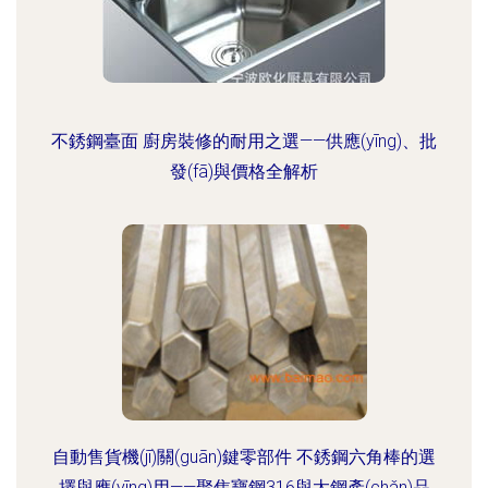
不銹鋼臺面 廚房裝修的耐用之選——供應(yīng)、批
發(fā)與價格全解析
自動售貨機(jī)關(guān)鍵零部件 不銹鋼六角棒的選
擇與應(yīng)用——聚焦寶鋼316與太鋼產(chǎn)品