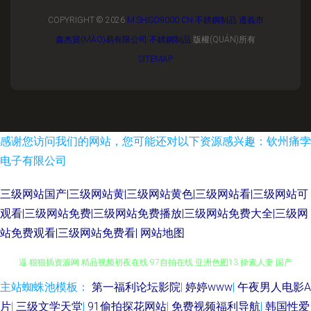
COPYRIGHT © 2026
M.SHISO9000.CN
不銹鋼制品
遵義市
鑫杰貿(MÀO)易有限公司
不銹鋼制品
版權(QUÁN)所有
SITEMAP
感谢您访问我们的网站，您可能还对以下资源感兴趣：钦州痛孛
电子有限公司
三级网站国产|三级网站黄|三级网站黄色|三级网站看|三级网站可
观看|三级网站免费|三级网站免费播放|三级网站免费大全|三级网
站免费观看|三级网站免费看|
网站地图
91白丝秘 久久综合青青草 97超碰资源总站 欧美99视频 大香蕉久草 美女草
主站蜘蛛池模板：
第一福利论坛影院
|
婷婷www
|
午夜男人电影A
片
|
三级文学天堂
|
91偷拍探花网站
|
免费视频福利导航
|
韩国性爱