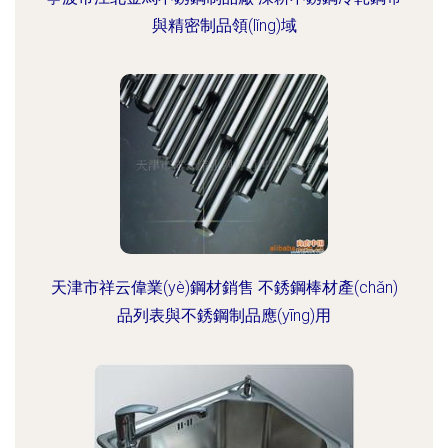
與精密制品領(lǐng)域
天津市祥云偉業(yè)鋼材銷售 不銹鋼棒材產(chǎn)
品列表與不銹鋼制品應(yīng)用