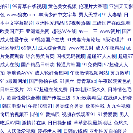
拍91
|
99青草在线视频
|
黄色美女视频
|
伦理片大香蕉
|
亚洲天天影
色
|
www狼友com
|
丰满少妇中文字幕
|
男人天堂v
|
91人妻精
|
日
本中文字幕影片
|
亚洲性爱精品
|
99视频热播
|
三级国产在线观看
|
欧美国产开
|
亚洲逼热网
|
超碰AV在线
|
av一二三
|
www簧片
|
国产
成人性爱午夜
|
99视频国产在线
|
91夫妻海角论坛
|
A级论理片
|
91
社区导航
|
69伊人
|
成人综合色图
|
www俺去射
|
成人午夜精品
|
ab
片免费观看
|
综合另类首页
|
国模无码视频
|
超碰97人人模
|
超碰97
成人在线
|
国产精品日韩欧
|
操逼片韩国
|
91免费网
|
97超碰人人
拍
|
导航色AVVV
|
成人轮奸合集网
|
午夜激情视频网站
|
黄页嫩草
|
91p最新网址
|
国产微拍在线
|
91黑丝
|
青青草ab
|
午夜影院黄色的
|
日韩三级片123
|
97超碰在线免费
|
日本电影a级久久
|
日韩情色毛
片
|
欧美性爱综合楼
|
国产传媒三级
|
99re欧美精品
|
在线伊人超碰
|
韩国电影片
|
午夜18禁91
|
另类综合另类
|
欧美性戟
|
九九性视频
|
肏屄的视频不卡的
|
91爱搞屄
|
视频在线观看91
|
91爱爱爱
|
男人
吃瓜AV网
|
激情片在線
|
日日操超碰
|
草草影院最新地址
|
色悠久
久
|
人妖做爱视频
|
婷婷伊人网
|
日韩av线路
|
亚州性爱自拍图片
|