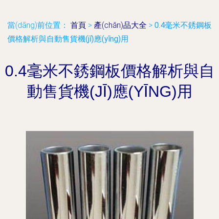
當(dāng)前位置：
首頁
>
產(chǎn)品大全
>
0.4毫米不銹鋼板
價格解析與自動售貨機(jī)應(yīng)用
0.4毫米不銹鋼板價格解析與自
動售貨機(JĪ)應(YĪNG)用