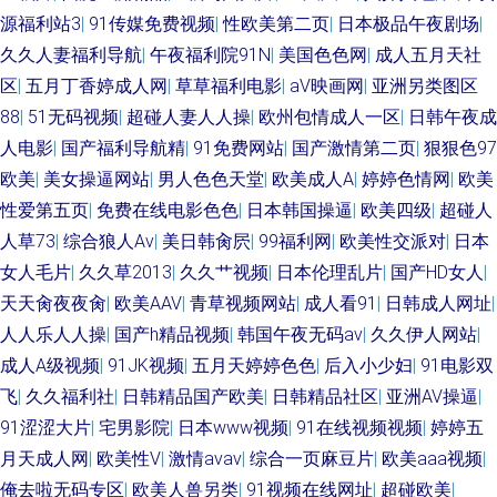
源福利站3
|
91传媒免费视频
|
性欧美第二页
|
日本极品午夜剧场
|
久久人妻福利导航
|
午夜福利院91N
|
美国色色网
|
成人五月天社
区
|
五月丁香婷成人网
|
草草福利电影
|
aV映画网
|
亚洲另类图区
88
|
51无码视频
|
超碰人妻人人操
|
欧州包情成人一区
|
日韩午夜成
人电影
|
国产福利导航精
|
91免费网站
|
国产激情第二页
|
狠狠色97
欧美
|
美女操逼网站
|
男人色色天堂
|
欧美成人A
|
婷婷色情网
|
欧美
性爱第五页
|
免费在线电影色色
|
日本韩国操逼
|
欧美四级
|
超碰人
人草73
|
综合狼人Av
|
美日韩肏屄
|
99福利网
|
欧美性交派对
|
日本
女人毛片
|
久久草2013
|
久久艹视频
|
日本伦理乱片
|
国产HD女人
|
天天肏夜夜肏
|
欧美AAV
|
青草视频网站
|
成人看91
|
日韩成人网址
|
人人乐人人操
|
国产h精品视频
|
韩国午夜无码av
|
久久伊人网站
|
成人A级视频
|
91JK视频
|
五月天婷婷色色
|
后入小少妇
|
91电影双
飞
|
久久福利社
|
日韩精品国产欧美
|
日韩精品社区
|
亚洲AV操逼
|
91涩涩大片
|
宅男影院
|
日本www视频
|
91在线视频视频
|
婷婷五
月天成人网
|
欧美性V
|
激情avav
|
综合一页麻豆片
|
欧美aaa视频
|
俺去啦无码专区
|
欧美人兽另类
|
91视频在线网址
|
超碰欧美
|