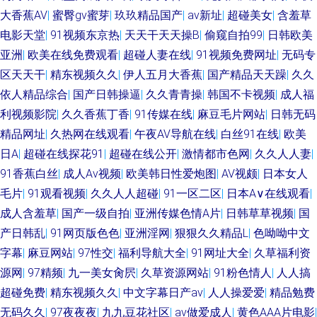
社区 91国产TS 午夜传媒A午夜 91在线微拍视频 97婷婷www 91影音绯色 深
大香蕉AV
|
蜜臀gv蜜芽
|
玖玖精品国产
|
av新址
|
超碰美女
|
含羞草
电影天堂
|
91视频东京热
|
天天干天天操B
|
偷窥自拍99
|
日韩欧美
夜啪啪网址 91大神免费网址 A级视频 激情影音播放综合 微拍福利一区 豆花
亚洲
|
欧美在线免费观看
|
超碰人妻在线
|
91视频免费网址
|
无码专
区天天干
|
精东视频久久
|
伊人五月大香蕉
|
国产精品天天躁
|
久久
成人精品 91白浆 青青肏屄 国产禁品无遮挡 AV无码福利 超碰天天干 久久草
依人精品综合
|
国产日韩操逼
|
久久青青操
|
韩国不卡视频
|
成人福
利视频影院
|
久久香蕉丁香
|
91传媒在线
|
麻豆毛片网站
|
日韩无码
草高清国产 日韩人妻视频导航 91se天美 福利A片500 成人黄色三级 五月天
精品网址
|
久热网在线观看
|
午夜AV导航在线
|
白丝91在线
|
欧美
日A
|
超碰在线探花91
|
超碰在线公开
|
激情都市色网
|
久久人人妻
|
激情人体 午夜熟女福利网 麻豆cao逼 欧日韩aa 狼牙五月天婷婷 五月花社区
91香蕉白丝
|
成人Aⅴ视频
|
欧美韩日性爱炮图
|
AV视颇
|
日本女人
电影 国内激情自拍视频 97超碰福利 国产传媒第三页 国产黄色成人在线 久久
毛片
|
91观看视频
|
久久人人超碰
|
91一区二区
|
日本A∨在线观看
|
成人含羞草
|
国产一级自拍
|
亚洲传媒色情A片
|
日韩草草视频
|
国
婷婷热艹黑丝 午夜久草 久久机热99t 欧美色图日韩 91一道本 精品三级网站
产日韩乱
|
91网页版色色
|
亚洲淫网
|
狠狠久久精品L
|
色呦呦中文
字幕
|
麻豆网站
|
97性交
|
福利导航大全
|
91网址大全
|
久草福利资
九一豆花 欧美色图3 AV男人天堂网 亚洲黄色小说网 伊人成人在线网 午夜福
源网
|
97精频
|
九一美女肏屄
|
久草资源网站
|
91粉色情人
|
人人搞
超碰免费
|
精东视频久久
|
中文字幕日产av
|
人人操爱爱
|
精品勉费
利剧院 超碰在线探花91 午夜寂寞影视院 免费看的91 久热这里 成人电影黄色
无码久久
|
97夜夜夜
|
九九豆花社区
|
av做爱成人
|
黄色AAA片电影
|