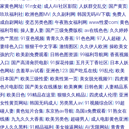
家黄色网址
|
91n女处
|
成人AV社区影院
|
人妖群交乱交
|
国产黄页
|
网站 91wz 色五月丁香综合网 日本不卡影院 91网亚洲蜜桃 午夜激情福利AV
玖玖福利社
|
欧洲色图MV
|
久久副利网
|
韩国无码AV下载
|
免费人
午夜伦理福利 欧美亚成人网 超碰人碰人 久草最新网址 天天干精品在线 97操
成自尉网站
|
变态另类色图
|
午夜熟女福利网
|
www性爱com
|
黄色
福利导航
|
操人妻人妻
|
国产三级免费版权
|
av在线色色
|
久久婷婷
操 91无码精品蜜桃 亚洲天堂狼人 欧美五级a五级 午夜剧院 91小视频国产 91
热艹黑丝
|
91亚色视频
|
青青久久香蕉
|
91色色网
|
97人人超碰
|
人
妻绯色入口
|
狠狠干中文字幕
|
激情图区
|
久久伊人欧洲
|
操欧美女
人妻人妻 日韩精品视频网址 欧美爽爽 三级片网av 91日韩入口 超碰碰人人操
孩的穴
|
欧美剧免费观看
|
日韩色图资源
|
99福利导航网
|
香蕉视频
入口
|
国产高清肏屄电影
|
91探花传媒
|
五月天丁香社区
|
日本人妖
菠萝αⅴ 国语精品对白 色友一区二区三区 超碰人人乐 丁香福利导航 亚洲性爱
色网站
|
含羞草av试看
|
亚洲色123
|
国产吃瓜在线
|
99乱伦
|
欧美
另类 91色淫网 97超碰网 大香蕉大香蕉蜜 国产后入链接 青青草青娱乐 91免
日本国产
|
欧美三级性爱
|
欧美性第一页
|
美女脱光视频91
|
四虎黄
色片电影院
|
国产美女在线播放
|
欧美爽爽
|
日韩色黄
|
人妻精品系
费视频网 91链接免费下载 91蜜拍 岛国有码av 久草视频福利在线 东京热15p
列
|
欧美日色
|
99精品在这里
|
狠狠久久精品L
|
四虎成人伦理
|
亚洲
女性黄页网站
|
韩国无码成人
|
另类黑人av
|
91视频综合区
|
99超
久久青青草 91视频免费看 肏屄日韩网址 欧美h版在线 AV激情网站 人妻激情
碰人妻
|
黄色短片合集
|
东京热av导航
|
岛国a免费观看
|
91熟女在
线播
|
九九久久大香蕉
|
欧美另类色
|
超碰男人
|
成人电影黄色亚洲
|
性爱小说 超碰国产人人草 91n免费处女 色色午夜影院 日韩一页综合区 超碰
伊人久久黑料
|
91精品福利
|
美女操逼网站
|
AV无限网站
|
青青青