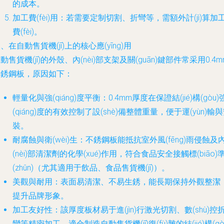
的成本。
加工費(fèi)用：若需要定制切割、折彎等，需額外計(jì)算加
費(fèi)。
、在自動售貨機(jī)上的核心應(yīng)用
動售貨機(jī)的外殼、內(nèi)部支架及關(guān)鍵部件常采用0.4m
不銹鋼板，原因如下：
輕量化與強(qiáng)度平衡：0.4mm厚度在保證結(jié)構(gòu)
(qiáng)度的有效控制了設(shè)備整體重量，便于運(yùn)輸
裝。
耐腐蝕與衛(wèi)生：不銹鋼板能抵抗室外風(fēng)雨侵蝕及
(nèi)部清潔劑的化學(xué)作用，符合食品安全接觸標(biāo)
(zhǔn)（尤其適用于飲品、食品售貨機(jī)）。
美觀與耐用：表面易清潔、不易生銹，能長期保持外觀整潔
提升品牌形象。
加工友好性：該厚度板材易于進(jìn)行激光切割、數(shù)控
彎等精密加工，適合制造自動售貨機(jī)復(fù)雜的結(jié)構(gò