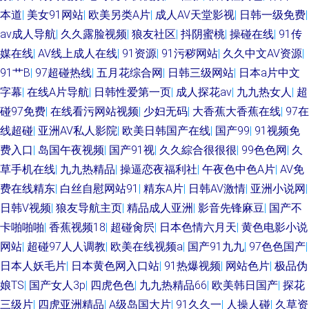
本道
|
美女91网站
|
欧美另类A片
|
成人AV天堂影视
|
日韩一级免费
|
线 亚洲成人黄页 老司机成人福利 97精品影视
av成人导航
|
久久露脸视频
|
狼友社区
|
抖阴蜜桃
|
操碰在线
|
91传
媒在线
|
AV线上成人在线
|
91资源
|
91污秽网站
|
久久中文AV资源
|
91艹B
|
97超碰热线
|
五月花综合网
|
日韩三级网站
|
日本a片中文
字幕
|
在线A片导航
|
日韩性爱第一页
|
成人探花av
|
九九热女人
|
超
碰97免费
|
在线看污网站视频
|
少妇无码
|
大香蕉大香蕉在线
|
97在
线超碰
|
亚洲AV私人影院
|
欧美日韩国产在线
|
国产99
|
91视频免
费入口
|
岛国午夜视频
|
国产91视
|
久久綜合很很很
|
99色色网
|
久
草手机在线
|
九九热精品
|
操逼恋夜福利社
|
午夜色中色A片
|
AV免
费在线精东
|
白丝自慰网站91
|
精东A片
|
日韩AV激情
|
亚洲小说网
|
日韩V视频
|
狼友导航主页
|
精品成人亚洲
|
影音先锋麻豆
|
国产不
卡啪啪啪
|
香蕉视频18
|
超碰肏屄
|
日本色情六月天
|
黄色电影小说
网站
|
超碰97人人调教
|
欧美在线视频a
|
国产91九九
|
97色色国产
|
日本人妖毛片
|
日本黄色网入口站
|
91热爆视频
|
网站色片
|
极品伪
娘TS
|
国产女人3p
|
四虎色色
|
九九热精品66
|
欧美韩日国产
|
探花
三级片
|
四虎亚洲精品
|
A级岛国大片
|
91久久一
|
人操人碰
|
久草资