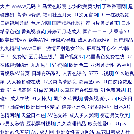
逼 狠狠插资源网 精品视频初夜在线 97自拍在线 亚洲色图13 操素人妻 国产
大片
|
wwww无码
|
神马黄色影院
|
少妇欧美黄a片
|
丁香香蕉网
|
超
碰熟妇
|
高清av资源
|
福利社五月天
|
91次元官网
|
91干在线视频
|
欧美撸日韩 国产呦交精品视频 草逼国产 五月超碰在线婷婷 黄色三级片视频
日韩福利导航
|
色穴穴网
|
国产精品电影推荐
|
a片另类首页
|
日本
精品色色
|
香蕉视频黄
|
婷婷五月花成人
|
国产一二三
|
大香蕉AB
|
伊人操碰 含羞草黄影院 成人香蕉av 亚洲精品在线一 九一视频入口 91国产微
欧美日韩ww
|
欧美AⅤ网
|
传媒AV导航
|
成人av在线网站
|
国产精品
九九精品
|
www日韩lll
|
激情四射熟女丝袜
|
麻豆陈可心AV
|
AV韩
拍 AV福利午夜导航 国产精品97 香蕉久草 成人福利AV 六月天成人导航 在线
日
|
91免费站
|
五月花三级片
|
国产视频97
|
岛国黄色免费在线
|
97
看香蕉视频 日韩有码三级 欧美群p成人网 亚洲综合中文网 天天撸天天干 韩
在线视频鸥洲
|
九九热艹
|
91蜜拍
|
欧洲色二
|
亚洲另类性
|
99福利
|
青娱乐AV首页
|
日韩有码系列
|
人妻色综合
|
97不卡视频
|
91tv短视
国三级日逼AV 日本αV视频 91精品大神 狼友秘密入口 91中文视频 国产白虎
频
|
人人操超碰在线
|
97另类高清影院
|
欧美激eyy
|
91白虎免费观
看
|
91白虎高潮
|
91做爱网站
|
久草国产在线观看
|
91免费网站
|
超
白丝 91日韩高清 超碰在线中文 日本女色色视频 丁香五香天堂网 传媒AV影视
碰91成人在线
|
91人操人
|
国产久草视频
|
香蕉视频污app
|
欧美日
韩中国综合
|
欧洲日一区精品
|
婷婷亚洲色
|
狠狠撸网址
|
日本A片
深夜福利视频网 99h片 九一网站永久免费 午夜影院入口 91黄色软件 日韩综
色情网站
|
天堂日本色
|
AV色先锋
|
成人伊人影院
|
变态另类欧美
|
av男女激情
|
豆花黑料视频
|
久久欧洲精品
|
欧美性爱bb
|
91jiuyi
|
合 国产精品草草 深夜福利视频导航 日韩中文欧美网 99爱草 超碰人人艹 婷
亚洲av含羞草
|
Avtt成人网
|
亚洲女性黄页网站
|
豆花日韩成人社