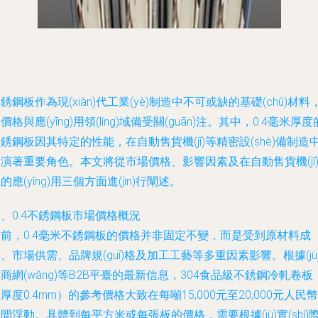
銹鋼板作為現(xiàn)代工業(yè)制造中不可或缺的基礎(chǔ)材料
價格與應(yīng)用領(lǐng)域備受關(guān)注。其中，0.4毫米厚度
銹鋼板因其特定的性能，在自動售貨機(jī)等精密設(shè)備制造
演著重要角色。本文將從市場價格、影響因素及在自動售貨機(jī
的應(yīng)用三個方面進(jìn)行闡述。
、0.4不銹鋼板市場價格概況
目前，0.4毫米不銹鋼板的價格并非固定不變，而是受到原材料成
、市場供需、品牌規(guī)格及加工工藝等多重因素影響。根據(jù
商網(wǎng)等B2B平臺的最新信息，304食品級不銹鋼冷軋卷板
厚度0.4mm）的參考價格大致在每噸15,000元至20,000元人民幣
間浮動。具體到每平方米或每張板的價格，需要根據(jù)實(shí)