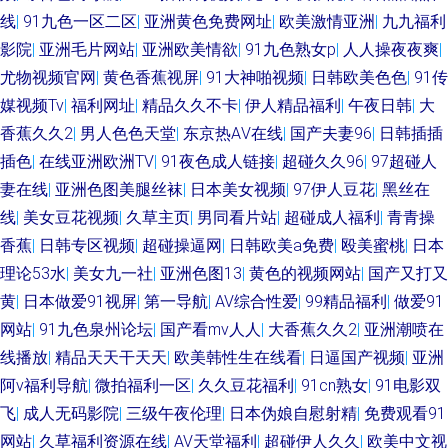
线
|
91九色一区二区
|
亚洲黄色免费网址
|
欧美激情亚洲
|
九九福利
影院
|
亚洲毛片网站
|
亚洲欧美情欲
|
91九色熟女p
|
人人操夜夜爽
|
尤物视频官网
|
黄色香蕉视屏
|
91大神啪视频
|
日韩欧美色色
|
91传
媒视频Tv
|
福利网址
|
精品久久不卡
|
伊人精品福利
|
午夜日韩
|
大
香蕉久久2
|
男人色色天堂
|
东京热AⅤ在线
|
国产夫妻96
|
日韩插插
插色
|
在线亚洲欧洲TV
|
91夜色成人链接
|
超碰久久96
|
97超碰人
妻在线
|
亚洲色图美腿丝袜
|
日本美女视频
|
97伊人豆花
|
黑丝在
线
|
美女豆花视频
|
久草主页
|
男同看片站
|
超碰成人福利
|
青青操
香蕉
|
日韩专区视频
|
超碰操逼网
|
日韩欧美a免费
|
殴美蜜桃
|
日本
理论53水
|
美女九一社
|
亚洲色图13
|
黄色的视频网站
|
国产又打又
黄
|
日本做爱91视屏
|
第一导航
|
AV综合性爱
|
99精品福利
|
做爱91
网站
|
91九色泉州论坛
|
国产看mv人人
|
大香蕉久久2
|
亚洲潮喷在
线播放
|
精品天天干天天
|
欧美韩性生在线看
|
日逼国产视频
|
亚洲
阿v福利导航
|
微拍福利一区
|
久久豆花福利
|
91cn熟女
|
91电影双
飞
|
成人无码影院
|
三级午夜伦理
|
日本伪娘自慰射精
|
免费观看91
网站
|
久草福利资源在线
|
AV天堂福利
|
超碰伊人久久
|
欧美中文视