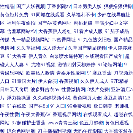
性精品
|
国产人妖视频
|
丁香影院av
|
日本另类人妖
|
狠狠撸狠狠操
|
黄色短片免费
|
91同城在线观看
|
久草福利不卡
|
少妇在线导航社
区
|
福利午夜偷拍
|
国产AV黄色网址
|
蜜桃超碰
|
丰满少妇中文字
幕
|
含羞草网站AV
|
大香蕉伊人粉红
|
91看片成人版
|
91茄子成品
传媒
|
九一精品视频网站
|
av蜜臀网址
|
91九色熟女旧板
|
国产精品
色情网
|
久久草福利
|
成人淫无码
|
久草国产精品视频
|
伊人婷婷麻
豆
|
91大香萑
|
伊人青久
|
白浆喷水逼特写
|
在线观看国产成年
|
超
碰人人人妻
|
91尤物91视频
|
激情四射天柳婷婷
|
91论坛网址
|
91
青娱乐网站
|
欧美私人激情
|
青娱乐性爱网
|
91麻豆香蕉
|
91视频新
入口
|
91泰国大片
|
伊人肏屄
|
香蕉视屏
|
久久伊人成人
|
97R精品
|
日韩天天肏屄
|
波多野吉衣av
|
性爱激情网
|
3级片免费
|
亚洲酒店a
片
|
浮力操操逼
|
久久婷婷视频小说
|
黄色网页大全
|
麻豆高清123
区
|
91在线欧
|
国产在8p
|
91入囗
|
99免费视频
|
欧日韩美
|
老师机
午夜性爱
|
午夜大香蕉AV
|
香蕉视屏网站
|
在线观看成人
|
超碰在线
网站
|
97超碰护士香蕉
|
www青青三级
|
色五月超碰
|
黄色日逼视
频
|
综合色网导航
|
91主播福利视频
|
无码午夜影院
|
大香蕉依然在