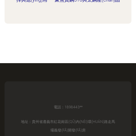
電話：1898443**
地址：貴州省遵義市紅花崗區(QŪ)內(NÈI)環(HUÁN)路走馬
壩義發(FĀ)開發(FĀ)房