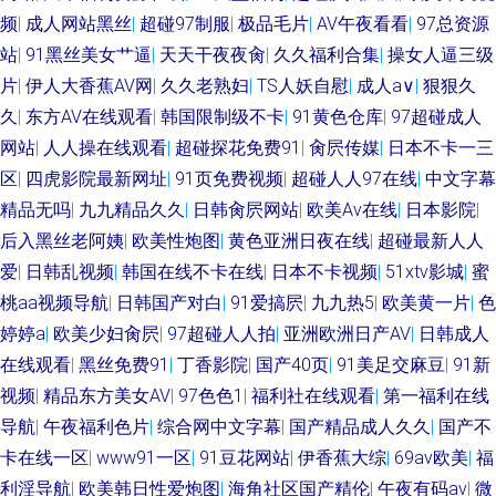
频
|
成人网站黑丝
|
超碰97制服
|
极品毛片
|
AV午夜看看
|
97总资源
站
|
91黑丝美女艹逼
|
天天干夜夜肏
|
久久福利合集
|
操女人逼三级
片
|
伊人大香蕉AV网
|
久久老熟妇
|
TS人妖自慰
|
成人a∨
|
狠狠久
久
|
东方AV在线观看
|
韩国限制级不卡
|
91黄色仓库
|
97超碰成人
网站
|
人人操在线观看
|
超碰探花免费91
|
肏屄传媒
|
日本不卡一三
区
|
四虎影院最新网址
|
91页免费视频
|
超碰人人97在线
|
中文字幕
精品无吗
|
九九精品久久
|
日韩肏屄网站
|
欧美Aⅴ在线
|
日本影院
|
后入黑丝老阿姨
|
欧美性炮图
|
黄色亚洲日夜在线
|
超碰最新人人
爱
|
日韩乱视频
|
韩国在线不卡在线
|
日本不卡视频
|
51xtv影城
|
蜜
桃aa视频导航
|
日韩国产对白
|
91爱搞屄
|
九九热5
|
欧美黄一片
|
色
婷婷a
|
欧美少妇肏屄
|
97超碰人人拍
|
亚洲欧洲日产AV
|
日韩成人
在线观看
|
黑丝免费91
|
丁香影院
|
国产40页
|
91美足交麻豆
|
91新
视频
|
精品东方美女AV
|
97色色1
|
福利社在线观看
|
第一福利在线
导航
|
午夜福利色片
|
综合网中文字幕
|
国产精品成人久久
|
国产不
卡在线一区
|
www91一区
|
91豆花网站
|
伊香蕉大综
|
69av欧美
|
福
利淫导航
|
欧美韩日性爱炮图
|
海角社区国产精伦
|
午夜有码av
|
微