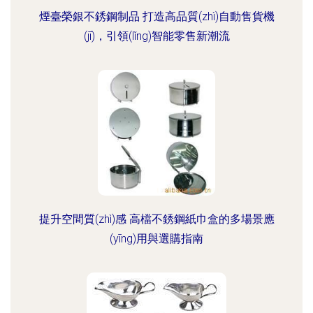
煙臺榮銀不銹鋼制品 打造高品質(zhì)自動售貨機
(jī)，引領(lǐng)智能零售新潮流
提升空間質(zhì)感 高檔不銹鋼紙巾盒的多場景應
(yīng)用與選購指南