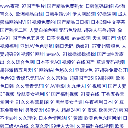
www夜夜
|
97国产毛片
|
国产精品免费熟女
|
日韩無碼破解
|
AV淘
宝久久
|
欧洲精品自线
|
日韩生话v片
|
伊人网影院
|
97操逼网
|
成人
熊猫网站MV
|
91视频免费的
|
国产精品日日摸
|
日本3级中文字幕
|
国产熟卡二区
|
人妻自拍色图
|
无码色导航
|
超碰人与兽超碰
|
肏
AV91
|
国产色色五月天
|
日不卡视频
|
avav影院
|
天堂网国产
|
肏屄
视频福利
|
亚洲AV色色导航
|
韩日无码
|
伪娘91
|
97亚州狠狠色
|
人
妻超碰99
|
视频91网址
|
avav久
|
91操操操操操操
|
国产ts性爱露
出
|
久久综合色网
|
日本不卡AC
|
视频91在线国产
|
草逼无码视频
|
超碰激情五月天
|
91网站秘
|
色悠久久
|
亚洲tv色
|
97超碰免费公开
|
色色92
|
青娱乐无码AV
|
久久宗和a
|
超碰国产25
|
99超碰网
|
欧美
色日韩
|
久久青青无码
|
91AV电影
|
九九伊人
|
91视频区
|
国产夫妻
3P视频
|
导航美女福利
|
91国产福利视频
|
91黄在线
|
丁香五香天
堂网卡
|
91久久香蕉超碰
|
91黑丝美女艹逼
|
午夜福利日本
|
91豆
花免费看片
|
另类爱爱
|
69伊人
|
精品24区
|
91资源
|
欧美穴穴
|
韩国
不卡a片
|
久久理伦
|
日本色情网站
|
91黄篇
|
欧美色色六区网址
|
日
韩三级AA在线
|
久草久爱
|
99伊人大香
|
久草福利在线视频
|
欧美