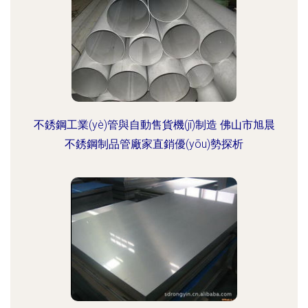
不銹鋼工業(yè)管與自動售貨機(jī)制造 佛山市旭晨
不銹鋼制品管廠家直銷優(yōu)勢探析