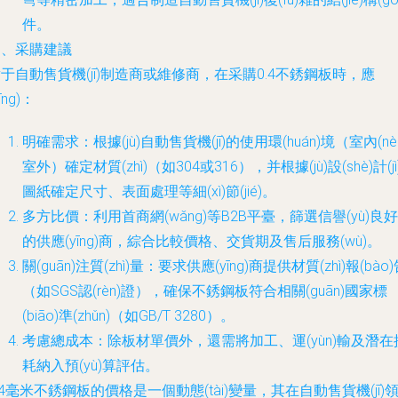
件。
四、采購建議
于自動售貨機(jī)制造商或維修商，在采購0.4不銹鋼板時，應
yīng)：
明確需求：根據(jù)自動售貨機(jī)的使用環(huán)境（室內(nèi
室外）確定材質(zhì)（如304或316），并根據(jù)設(shè)計(jì
圖紙確定尺寸、表面處理等細(xì)節(jié)。
多方比價：利用首商網(wǎng)等B2B平臺，篩選信譽(yù)良好
的供應(yīng)商，綜合比較價格、交貨期及售后服務(wù)。
關(guān)注質(zhì)量：要求供應(yīng)商提供材質(zhì)報(bào
（如SGS認(rèn)證），確保不銹鋼板符合相關(guān)國家標
(biāo)準(zhǔn)（如GB/T 3280）。
考慮總成本：除板材單價外，還需將加工、運(yùn)輸及潛在
耗納入預(yù)算評估。
.4毫米不銹鋼板的價格是一個動態(tài)變量，其在自動售貨機(jī)