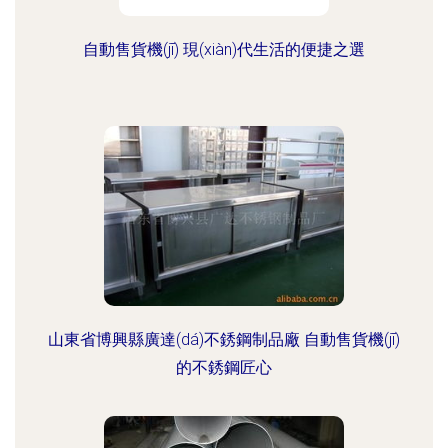
自動售貨機(jī) 現(xiàn)代生活的便捷之選
山東省博興縣廣達(dá)不銹鋼制品廠 自動售貨機(jī)
的不銹鋼匠心