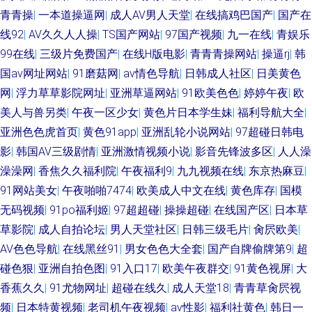
青青操
|
一本道操逼网
|
成人AV男人天堂
|
在线搞鸡巴国产
|
国产在
人妻人人搞 色偷偷青青草97 91成人蜜桃在线 91豆花导航 老司机福利导航站
线92
|
AV久久人人操
|
TS国产网站
|
97国产视频
|
九一在线
|
青娱乐
AV午夜激情 无码熟妇人妻AV 豆花传媒网官网 黄色网子 日韩草草草 玖玖玖草
99在线
|
三级片免费国产
|
在线H版电影
|
青青青操网站
|
操逼rj
|
韩
国av网址网站
|
91磨菇网
|
av情色导航
|
日韩成人社区
|
日美黄色
网 91视频自 另类色图后院 91炮图在线播放 人人妻人人插 91色蝌蚪 五月激
网
|
浮力草草影院网址
|
亚洲草逼网站
|
91欧美色色
|
婷婷午夜
|
欧
美人与兽另类
|
午夜一区少女
|
黄色片日本学生妹
|
福利导航大全
|
激综合网 操碰激情网 91蜜桃特黄A片 色中色色导航 视频91在线国产 传媒91
亚洲色色虎首页
|
黄色91app
|
亚洲乱轮小说网站
|
97超碰日韩电
影
|
韩国AV三级剧情
|
亚洲激情视频小说
|
影音先锋波多区
|
人人澡
伦理视频 91精品86 中文字幕熟女青草 东京热AV资源网 国产精品免费熟女
澡澡网
|
香焦久久福利院
|
午夜福利9
|
九九视频在线
|
东京热麻豆
|
91网站美女
|
午夜啪啪7474
|
欧美成人中文在线
|
黄色库存
|
国模
影音先锋青青草 豆花tv网站多少 国产夫妻露脸 三级三级AV导航 日本黄网在
无码视频
|
91po福利姬
|
97超超碰
|
操操超碰
|
在线国产区
|
日本草
线 AV福利地址 91网站在线观看 97精品在线 欧美性稚6一4 日韩黄色免费网
草影院
|
成人自拍论坛
|
男人天堂社区
|
日韩三级毛片
|
肏屄欧美
|
AV色色导航
|
在线黑丝91
|
男女色色大全套
|
国产自牌偷牌第9
|
超
站 日本A级电影网站 东京热成人在线 黄色91线上网站 www超碰93 黄色女男
碰色狠
|
亚洲自拍色图
|
91入口17
|
欧美午夜群交
|
91黄色视屏
|
大
香蕉久久
|
91尤物网址
|
超碰在线久
|
成人天堂18
|
青青草肏屄视
91桃色视屏 伪娘高潮丝足小说 日韩avcom 99国产丝袜足交 综合国产成人在
频
|
日本特黄视频
|
老司机午夜视频
|
av性影
|
福利社黄色
|
韩日一