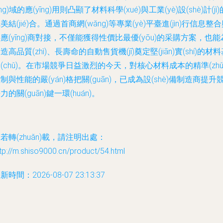
lǐng)域的應(yīng)用則凸顯了材料科學(xué)與工業(yè)設(shè)計(jì)
美結(jié)合。通過首商網(wǎng)等專業(yè)平臺進(jìn)行信息整
應(yīng)商對接，不僅能獲得性價比最優(yōu)的采購方案，也能
造高品質(zhì)、長壽命的自動售貨機(jī)奠定堅(jiān)實(shí)的材
(chǔ)。在市場競爭日益激烈的今天，對核心材料成本的精準(zhǔ
制與性能的嚴(yán)格把關(guān)，已成為設(shè)備制造商提升
力的關(guān)鍵一環(huán)。
若轉(zhuǎn)載，請注明出處：
tp://m.shiso9000.cn/product/54.html
新時間：2026-08-07 23:13:37