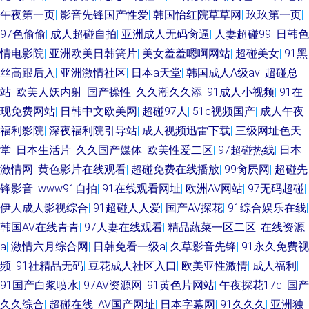
亚洲 亚洲综合小说网 玖玖男人资源站 国产社区情侣 大香蕉婷婷五月天 天天
午夜第一页
|
影音先锋国产性爱
|
韩国怡红院草草网
|
玖玖第一页
|
97色偷偷
|
成人超碰自拍
|
亚洲成人无码肏逼
|
人妻超碰99
|
日韩色
日天天干aⅤ 日韩欧美大B 91性生活小视频 日韩色图色色 AV日韩网址 国产又
情电影院
|
亚洲欧美日韩簧片
|
美女羞羞嗯啊网站
|
超碰美女
|
91黑
丝高跟后入
|
亚洲激情社区
|
日本a天堂
|
韩国成人A级av
|
超碰总
大 一道本高清 豆花av在线 人人艹人妻 男人的天堂网页 三级内射 国产精品3
站
|
欧美人妖内射
|
国产操性
|
久久潮久久添
|
91成人小视频
|
91在
现免费网站
|
日韩中文欧美网
|
超碰97人
|
51c视频国产
|
成人午夜
亚州性色 香蕉影院导航 人人操笔 日韩无毛 九九视屏 日韩三级网站 一区二区
福利影院
|
深夜福利院引导站
|
成人视频迅雷下载
|
三级网址色天
堂
|
日本生活片
|
久久国产媒体
|
欧美性爱二区
|
97超碰热线
|
日本
机械 91国内视频 AV操老逼 www97操 91干逼欧美 97狠狠色先锋 91精品传
激情网
|
黄色影片在线观看
|
超碰免费在线播放
|
99肏屄网
|
超碰先
媒 日韩肏逼网 www四虎 jk白丝被c 超碰97国产 超碰人人草人人干 亚洲韩国
锋影音
|
www91自拍
|
91在线观看网址
|
欧洲AV网站
|
97无码超碰
|
伊人成人影视综合
|
91超碰人人爱
|
国产AV探花
|
91综合娱乐在线
|
最新版片 91官网 人人爽人人爽 欧美人妖另类 操少妇射精 熟女少妇一二区
韩国AV在线青青
|
97人妻在线观看
|
精品蔬菜一区二区
|
在线资源
a
|
激情六月综合网
|
日韩免看一级a
|
久草影音先锋
|
91永久免费视
www五月天色 五月天com 人妻绯色入口 海角社区猫先生 韩国电影色色 熟女
频
|
91社精品无码
|
豆花成人社区入口
|
欧美亚性激情
|
成人福利
|
91国产白浆喷水
|
97AV资源网
|
91黄色片网站
|
午夜探花17c
|
国产
少妇系列 午夜色色片 另类欧美性爱 91国产视频大全 91成年人观看 爱豆成人
久久综合
|
超碰在线
|
AV国产网址
|
日本字幕网
|
91久久久
|
亚洲独