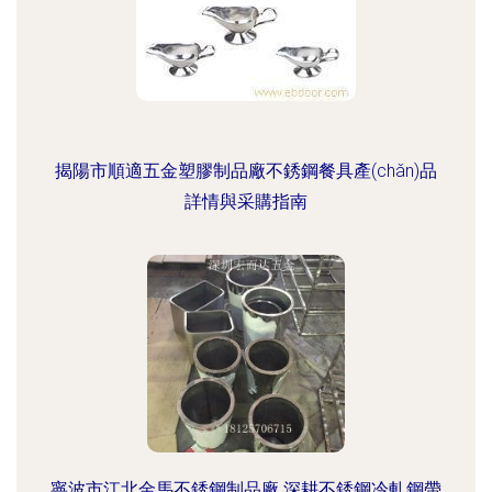
揭陽市順適五金塑膠制品廠不銹鋼餐具產(chǎn)品
詳情與采購指南
寧波市江北金馬不銹鋼制品廠 深耕不銹鋼冷軋鋼帶