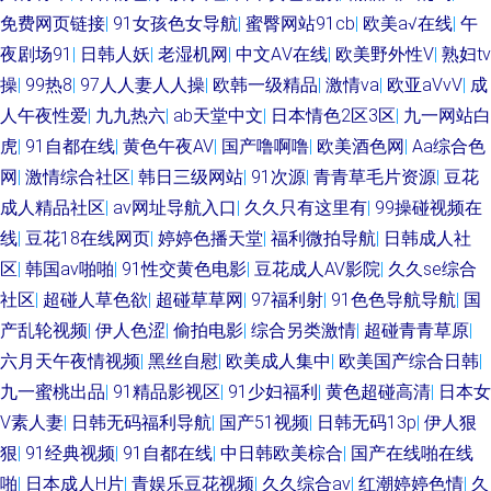
免费网页链接
|
91女孩色女导航
|
蜜臀网站91cb
|
欧美a√在线
|
午
夜剧场91
|
日韩人妖
|
老湿机网
|
中文AⅤ在线
|
欧美野外性V
|
熟妇tv
操
|
99热8
|
97人人妻人人操
|
欧韩一级精品
|
激情va
|
欧亚aVvV
|
成
人午夜性爱
|
九九热六
|
ab天堂中文
|
日本情色2区3区
|
九一网站白
虎
|
91自都在线
|
黄色午夜AV
|
国产噜啊噜
|
欧美酒色网
|
Aa综合色
网
|
激情综合社区
|
韩日三级网站
|
91次源
|
青青草毛片资源
|
豆花
成人精品社区
|
av网址导航入口
|
久久只有这里有
|
99操碰视频在
线
|
豆花18在线网页
|
婷婷色播天堂
|
福利微拍导航
|
日韩成人社
区
|
韩国av啪啪
|
91性交黄色电影
|
豆花成人AV影院
|
久久se综合
社区
|
超碰人草色欲
|
超碰草草网
|
97福利射
|
91色色导航导航
|
国
产乱轮视频
|
伊人色涩
|
偷拍电影
|
综合另类激情
|
超碰青青草原
|
六月天午夜情视频
|
黑丝自慰
|
欧美成人集中
|
欧美国产综合日韩
|
九一蜜桃出品
|
91精品影视区
|
91少妇福利
|
黄色超碰高清
|
日本女
V素人妻
|
日韩无码福利导航
|
国产51视频
|
日韩无码13p
|
伊人狠
狠
|
91经典视频
|
91自都在线
|
中日韩欧美棕合
|
国产在线啪在线
啪
|
日本成人H片
|
青娱乐豆花视频
|
久久综合av
|
红潮婷婷色情
|
久