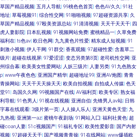
草国产精品视频
|
五月人导航
|
99桃色色首页
|
色色AV久久
|
91社
地址
|
草莓视频91
|
综合性交网
|
91啪啪视频
|
97超碰资源共享
|
久
草国产精品视频
|
97殴美资源总站
|
91清清视频
|
天天干天天干
|
四
虎人妻影院
|
日本乱视频
|
91视频网站免费
|
蜜桃精品一
|
久草免费
福利在
|
ts色av
|
欧日色网
|
九九黄色片性爱
|
精东成人短视频
|
91
刺激小视频
|
伊人干网
|
91群交
|
香蕉观频
|
97超碰性爱
|
含羞草二
级片
|
超碰在线视屏
|
97爱涩涩
|
变态另类第8页
|
老司机性交网
|
亚
州综合幕
|
欧美美女性爱网站
|
人妖三级片
|
人妻另类
|
91九色熟女
p
|
www午夜色色
|
亚洲国产精华
|
超碰地址99
|
亚洲AV炮图
|
青青
青操网站
|
天天干天天操天天
|
欧美自拍视频
|
自拍成人传媒
|
色天
堂91
|
岛国久久网
|
99视频国产在线
|
AV福利页
|
欧美专区
|
熟女福
利导航
|
91色男人
|
91视在线视频
|
亚洲自伯
|
先锋男人av站
|
日韩
字幕在线观看
|
3级片第一页
|
人人操人乐人
|
亚洲天黄色天堂
|
九
九热视
|
亚洲第一az
|
蜜桃午夜剧场
|
91网站入囗
|
福利社黄色
|
超
碰coan人妻
|
51c视频国产
|
91福礼专区
|
欧美性爱影音
|
国产内射
视频
|
97超碰天天干
|
国产视频青青操
|
91在线网站
|
www爆插欧