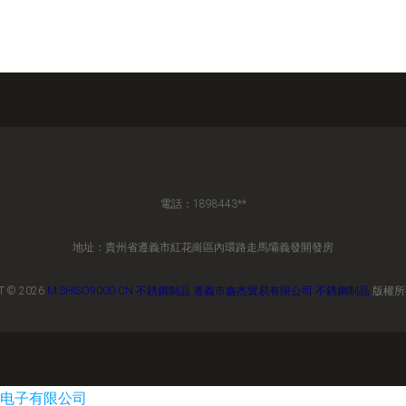
電話：1898443**
地址：貴州省遵義市紅花崗區內環路走馬壩義發開發房
T © 2026
M.SHISO9000.CN
不銹鋼制品
遵義市鑫杰貿易有限公司
不銹鋼制品
版權所
电子有限公司