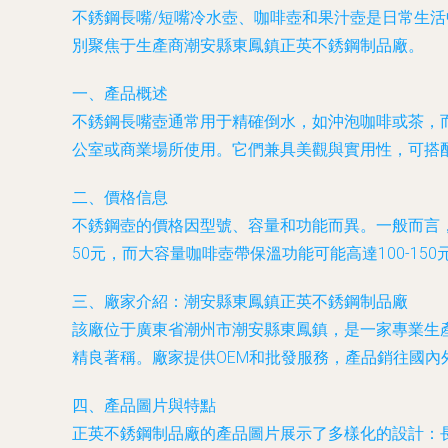
不銹鋼長嘴/短嘴冷水壺、咖啡壺和果汁壺是日常生
別聚焦于生產商潮安縣東鳳鎮正英不銹鋼制品廠。
一、產品概述
不銹鋼長嘴壺通常用于精確倒水，如沖泡咖啡或茶，
公室或商業場所使用。它們兼具美觀與實用性，可搭
二、價格信息
不銹鋼壺的價格因型號、容量和功能而異。一般而言，
50元，而大容量咖啡壺帶保溫功能可能高達100-
三、廠家介紹：潮安縣東鳳鎮正英不銹鋼制品廠
該廠位于廣東省潮州市潮安縣東鳳鎮，是一家專業生
精良著稱。廠家提供OEM和批發服務，產品銷往國
四、產品圖片與特點
正英不銹鋼制品廠的產品圖片展示了多樣化的設計：