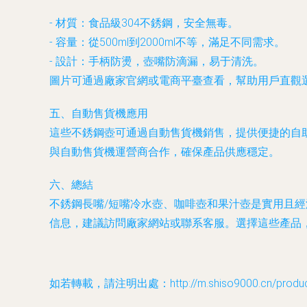
- 材質：食品級304不銹鋼，安全無毒。
- 容量：從500ml到2000ml不等，滿足不同需求。
- 設計：手柄防燙，壺嘴防滴漏，易于清洗。
圖片可通過廠家官網或電商平臺查看，幫助用戶直觀
五、自動售貨機應用
這些不銹鋼壺可通過自動售貨機銷售，提供便捷的自
與自動售貨機運營商合作，確保產品供應穩定。
六、總結
不銹鋼長嘴/短嘴冷水壺、咖啡壺和果汁壺是實用且
信息，建議訪問廠家網站或聯系客服。選擇這些產品
如若轉載，請注明出處：http://m.shiso9000.cn/product