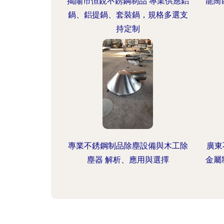
揭陽市恒銳不銹鋼制品 專業供應鋁
龍崗
鍋、鋁提鍋、套裝鍋，規格多選支
持定制
專業不銹鋼制品除塵設備與木工除
廣東
塵器 解析、應用與選擇
金屬