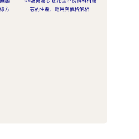
品圖鑒
Boll波爾濾芯 船用全不銹鋼材料濾
棣方
芯的生產、應用與價格解析