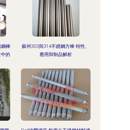
銹鋼棒
蘇州303與314不銹鋼方棒 特性、
造中的
應用與制品解析