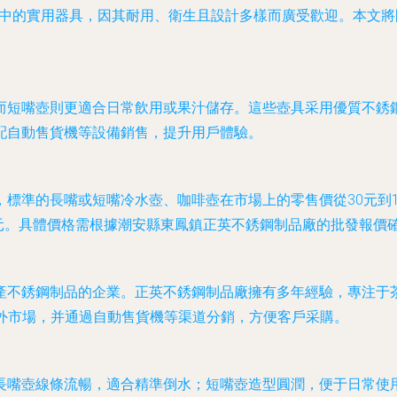
活中的實用器具，因其耐用、衛生且設計多樣而廣受歡迎。本文
而短嘴壺則更適合日常飲用或果汁儲存。這些壺具采用優質不銹
配自動售貨機等設備銷售，提升用戶體驗。
標準的長嘴或短嘴冷水壺、咖啡壺在市場上的零售價從30元到15
150元。具體價格需根據潮安縣東鳳鎮正英不銹鋼制品廠的批發報
產不銹鋼制品的企業。正英不銹鋼制品廠擁有多年經驗，專注于
內外市場，并通過自動售貨機等渠道分銷，方便客戶采購。
長嘴壺線條流暢，適合精準倒水；短嘴壺造型圓潤，便于日常使