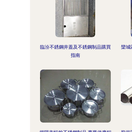
臨汾不銹鋼井蓋及不銹鋼制品購買
欒城
指南