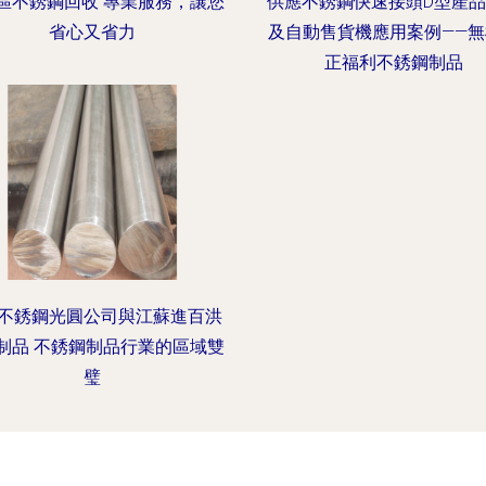
區不銹鋼回收 專業服務，讓您
供應不銹鋼快速接頭D型產
省心又省力
及自動售貨機應用案例——無
正福利不銹鋼制品
不銹鋼光圓公司與江蘇進百洪
制品 不銹鋼制品行業的區域雙
璧